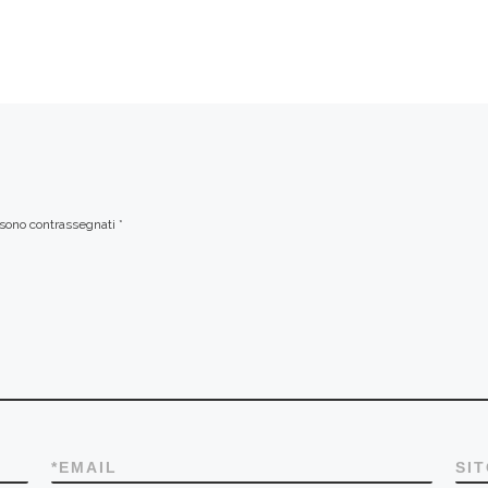
i sono contrassegnati
*
*
EMAIL
SI