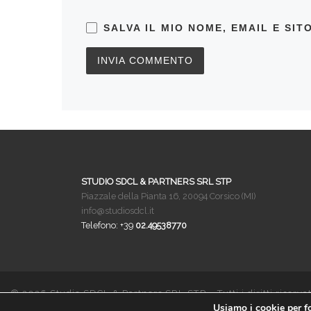
SALVA IL MIO NOME, EMAIL E SI
STUDIO SDCL & PARTNERS SRL STP
Piazzale della Pianta 16, 20094 Corsico (MI)
info@studiosdcl.it
Telefono: +39
02.49538770
© 2026
Studio SDCL & Partners SRL STP
– Tutti i diritti riservat
Usiamo i cookie per fo