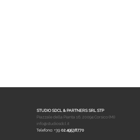
STUDIO SDCL & PARTNERS SRL STP
Piazzale della Pianta 16, 20094 Corsico (MI)
info@studiosdcl.it
Telefono: +39
02.49538770