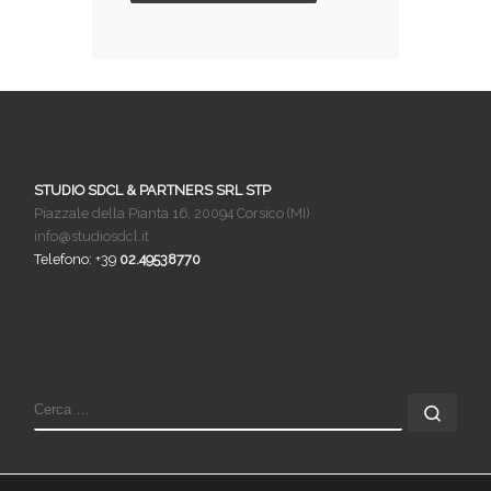
STUDIO SDCL & PARTNERS SRL STP
Piazzale della Pianta 16, 20094 Corsico (MI)
info@studiosdcl.it
Telefono: +39
02.49538770