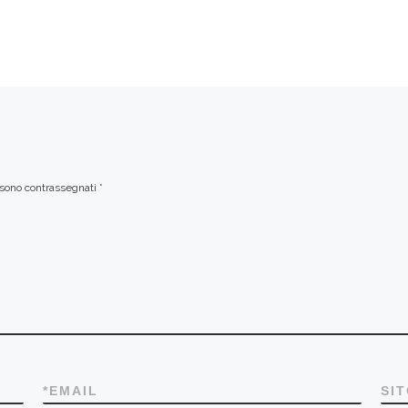
i sono contrassegnati
*
*
EMAIL
SI