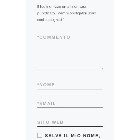
Il tuo indirizzo email non sarà
pubblicato.
I campi obbligatori sono
contrassegnati
*
*
COMMENTO
*
NOME
*
EMAIL
SITO WEB
SALVA IL MIO NOME,