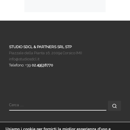
STUDIO SDCL & PARTNERS SRL STP
Piazzale della Pianta 16, 20094 Corsico (MI)
info@studiosdcl.it
Telefono: +39
02.49538770
Usiamo i cookie per fornirti la miglior esperienza d'uso e