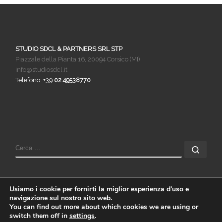
STUDIO SDCL & PARTNERS SRL STP
Piazzale della Pianta 16, 20094 Corsico (MI)
info@studiosdcl.it
Telefono: +39
02.49538770
Usiamo i cookie per fornirti la miglior esperienza d'uso e
navigazione sul nostro sito web.
You can find out more about which cookies we are using or
© 2026
Studio SDCL & Partners SRL STP
– Tutti i diritti
switch them off in
settings
.
riservati