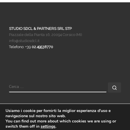
STUDIO SDCL & PARTNERS SRL STP
Piazzale della Pianta 16, 20094 Corsico (MI)
info@studiosdcl.it
Telefono: +39
02.49538770
Usiamo i cookie per fornirti la miglior esperienza d'uso e
navigazione sul nostro sito web.
You can find out more about which cookies we are using or
© 2026
Studio SDCL & Partners SRL STP
– Tutti i diritti
switch them off in
settings
.
riservati