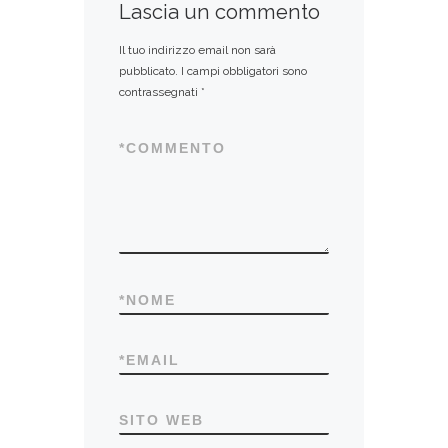
Lascia un commento
Il tuo indirizzo email non sarà
pubblicato.
I campi obbligatori sono
contrassegnati
*
*
COMMENTO
*
NOME
*
EMAIL
SITO WEB