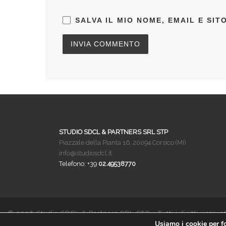
SALVA IL MIO NOME, EMAIL E SI
STUDIO SDCL & PARTNERS SRL STP
Piazzale della Pianta 16, 20094 Corsico (MI)
info@studiosdcl.it
Telefono: +39
02.49538770
© 2026
Studio SDCL & Partners SRL STP
– Tutti i diritti riservat
Usiamo i cookie per fo