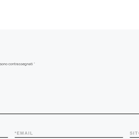
i sono contrassegnati
*
*
EMAIL
SI